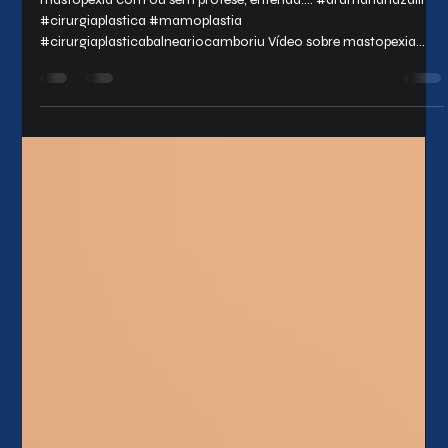
MASTOPEXIA com ou sem prótese,
entenda....
mastopexia com ou sem prótese, entenda.... #dramarianazalli
#cirurgiaplastica #mamoplastia
#cirurgiaplasticabalneariocamboriu Vídeo sobre mastopexia
com e sem prótese, Dra Mariana Zalli explica mais sobre o
assunto.